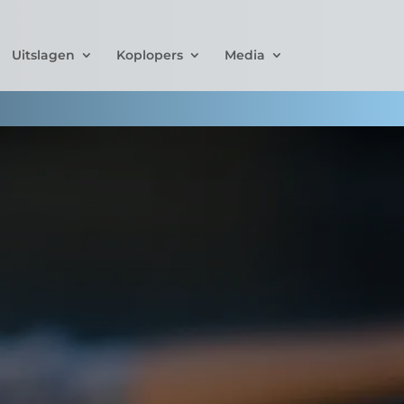
Uitslagen
Koplopers
Media