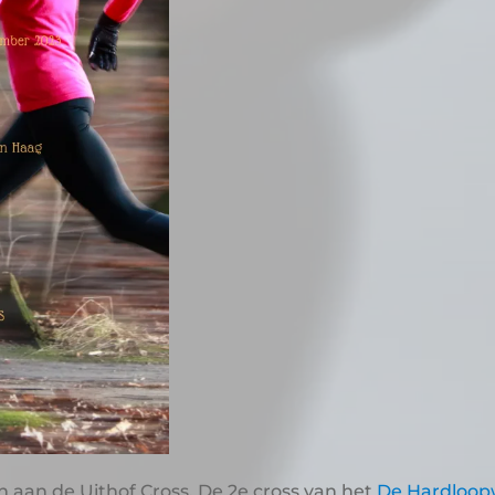
aan de Uithof Cross. De 2e cross van het
De Hardloopw