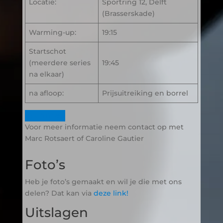
Locatie:
Sportring 12, Delft
(Brasserskade)
Warming-up:
19:15
Startschot
(meerdere series
19:45
na elkaar)
na afloop:
Prijsuitreiking en borrel
Inschrijven
Voor meer informatie neem contact op met
Marc Rotsaert of Caroline Gautier
Foto’s
Heb je foto’s gemaakt en wil je die met ons
delen? Dat kan via
deze link!
Uitslagen