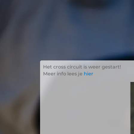
Het cross circuit is weer gestart!
Meer info lees je
hier