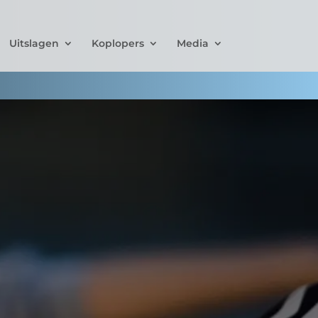
Uitslagen
Koplopers
Media