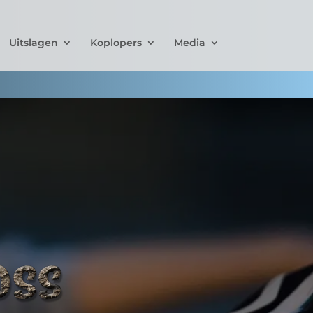
Uitslagen
Koplopers
Media