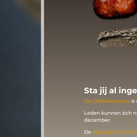
Sta jij al in
De Oliebollencross
is
Leden kunnen zich 
december.
De
reguliere voorinsc