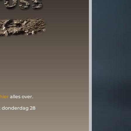
hier
alles over.
t donderdag 28