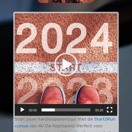
Videospeler
00:00
00:20
Start jouw hardloopavontuur met de
Start2Run
cursus
van AV De Koplopers! Perfect voor