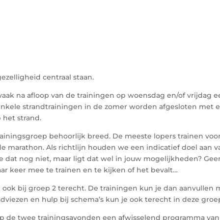
ezelligheid centraal staan.
vaak na afloop van de trainingen op woensdag en/of vrijdag 
enkele strandtrainingen in de zomer worden afgesloten met 
 het strand.
rainingsgroep behoorlijk breed. De meeste lopers trainen voo
 marathon. Als richtlijn houden we een indicatief doel aan v
je dat nog niet, maar ligt dat wel in jouw mogelijkheden? Gee
r keer mee te trainen en te kijken of het bevalt…
e ook bij groep 2 terecht. De trainingen kun je dan aanvullen 
dviezen en hulp bij schema’s kun je ook terecht in deze groe
op de twee trainingsavonden een afwisselend programma van