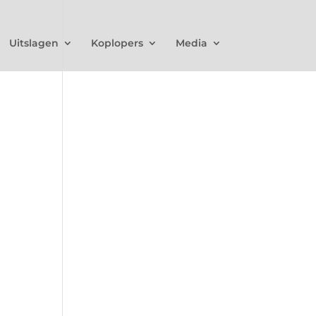
Uitslagen
Koplopers
Media