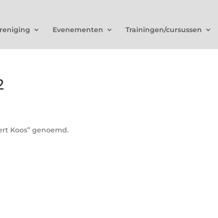
reniging
Evenementen
Trainingen/cursussen
2
nert Koos” genoemd.