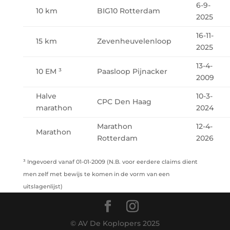
6-9-
10 km
BIG10 Rotterdam
2025
16-11-
15 km
Zevenheuvelenloop
2025
13-4-
10 EM ³
Paasloop Pijnacker
2009
Halve
10-3-
CPC Den Haag
marathon
2024
Marathon
12-4-
Marathon
Rotterdam
2026
³ Ingevoerd vanaf 01-01-2009 (N.B. voor eerdere claims dient
men zelf met bewijs te komen in de vorm van een
uitslagenlijst)
© AV De Koplopers 2025