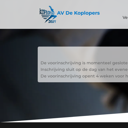
Ve
De voorinschrijving is momenteel geslote
Inschrijving sluit op de dag van het eve
De voorinschrijving opent 4 weken voor 