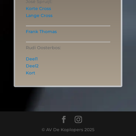
José Spruijt:
Korte Cross
Lange Cross
Frank Thomas
Rudi Oosterbos:
Deel1
Deel2
Kort
© AV De Koplopers 2025