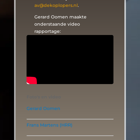
av@dekoplopers.nl
.
Gerard Oomen maakte
onderstaande video
rapportage:
Foto's en video
Gerard Oomen
Frans Martens (HRR)